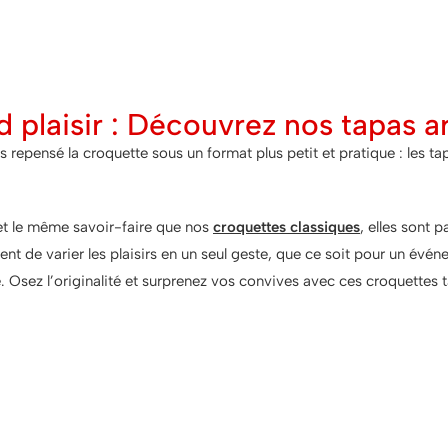
d plaisir : Découvrez nos tapas a
 repensé la croquette sous un format plus petit et pratique : les ta
.
et le même savoir-faire que nos
croquettes classiques
, elles sont 
ent de varier les plaisirs en un seul geste, que ce soit pour un évé
e.
Osez l’originalité et surprenez vos convives avec ces croquettes
ne bouchée ne suffit jamais, et deu