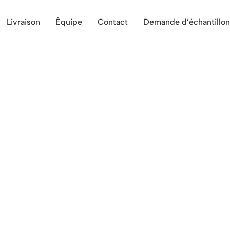
Livraison
Équipe
Contact
Demande d’échantillon
 tous vos évènements proche de
n format tapas