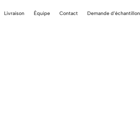
Livraison
Équipe
Contact
Demande d’échantillon
ur tous vos évènements proche 
n format tapas