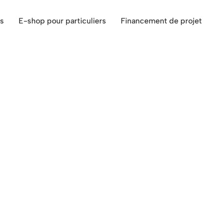
s
E-shop pour particuliers
Financement de projet
de Marche-en-Famenne