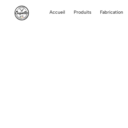
Accueil
Produits
Fabrication
Croquettes apéritives po
Nos croquettes déclinées e