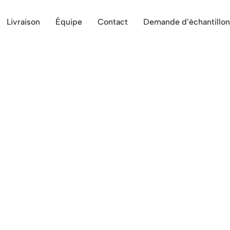
Livraison
Équipe
Contact
Demande d’échantillon
 tous vos évènements proche de 
n format tapas