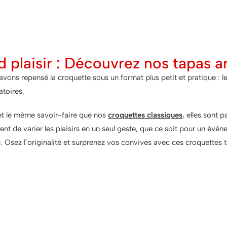
d plaisir : Découvrez nos tapas a
avons repensé la croquette sous un format plus petit et pratique : l
natoires.
et le même savoir-faire que nos
croquettes classiques
, elles sont 
ent de varier les plaisirs en un seul geste, que ce soit pour un évé
e.
Osez l’originalité et surprenez vos convives avec ces croquettes
ne bouchée ne suffit jamais, et deu