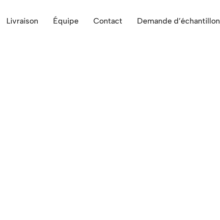
Livraison
Équipe
Contact
Demande d’échantillon
de croquettes
& surgelées proche de Her