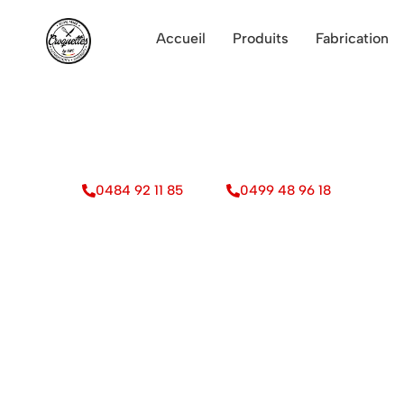
Accueil
Produits
Fabrication
Artisan-Producteur 
artisanales fraîches 
Particuliers Professionnels
0484 92 11 85
0499 48 96 18