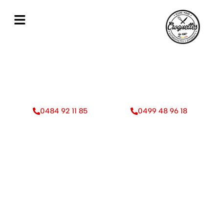
Artisan-Producteur de croquettes
artisanales fraîches & surgelées livrés
proche de Jette
Particuliers Professionnels
0484 92 11 85
0499 48 96 18