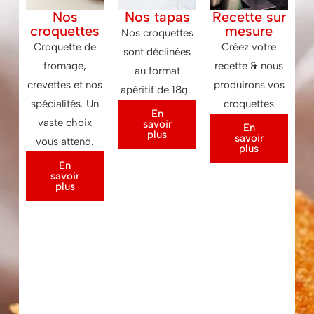
Nos
Nos tapas
Recette sur
croquettes
mesure
Nos croquettes
Croquette de
Créez votre
sont déclinées
fromage,
recette & nous
au format
crevettes et nos
produirons vos
apéritif de 18g.
spécialités. Un
croquettes
En
vaste choix
savoir
En
plus
savoir
vous attend.
plus
En
savoir
plus