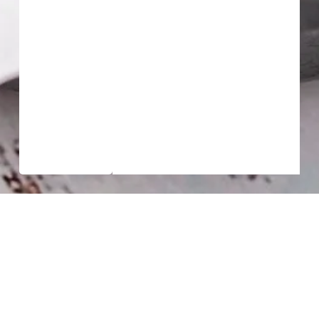
Nos croquettes
artisanales déclinées sous
plusieurs goûts