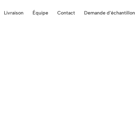
Livraison
Équipe
Contact
Demande d’échantillon
de croquettes
 & surgelées proche de Uc