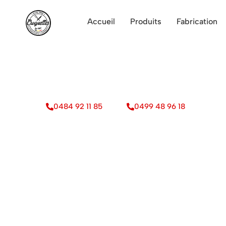
Accueil
Produits
Fabrication
Artisan-Producteur 
artisanales fraîches
Particuliers Professionnels
0484 92 11 85
0499 48 96 18