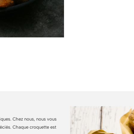
ce pour accompagner nos croquet
lade de roquette, un chutney léger ou un peu de confiture de
siques. Chez nous, nous vous
éciés. Chaque croquette est