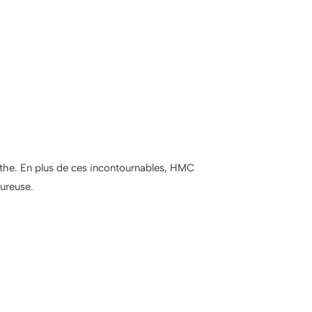
the. En plus de ces incontournables, HMC
oureuse.
tes :
lade croquante, un trait de citron ou une sauce