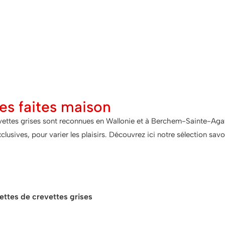
es faites maison
vettes grises sont reconnues en Wallonie et à Berchem-Sainte-Aga
clusives, pour varier les plaisirs. Découvrez ici notre sélection sav
ce pour accompagner nos croquet
ettes de crevettes grises
se marient parfaitement avec une sa
tartare. Idéales en entrée ou à l’apéritif.