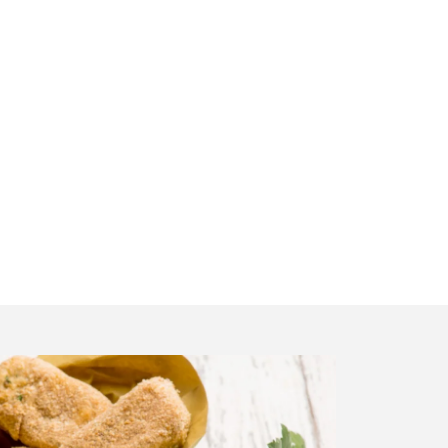
tes :
 figues. Parfait pour un apéro ou une entrée.