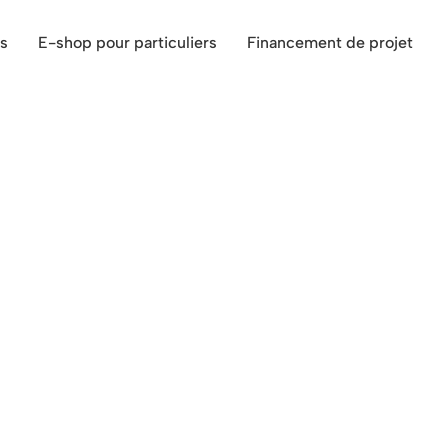
s
E-shop pour particuliers
Financement de projet
 proche de Berchem-Sainte-