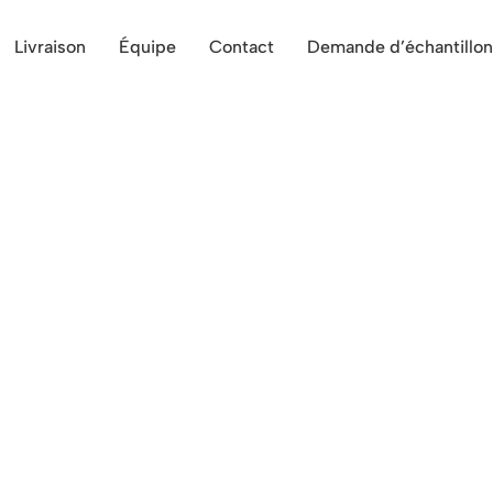
Livraison
Équipe
Contact
Demande d’échantillon
 de fromage, crevettes, volaille
cialités