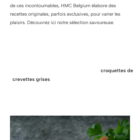
de ces incontournables, HMC Belgium élabore des
recettes originales, parfois exclusives, pour varier les
plaisirs. Découvrez ici notre sélection savoureuse.
Astuce pour accompagner
nos croquettes :
Nos croquettes de crustacés comme les
croquettes de
crevettes grises
se marient parfaitement avec une
salade croquante, un trait de citron ou une sauce tartare.
Idéales en entrée ou à l’apéritif.