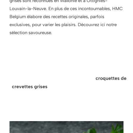
grises sont reconnues en Wallonie et à Ottignies-
Louvain-la-Neuve. En plus de ces incontournables, HMC
Belgium élabore des recettes originales, parfois
exclusives, pour varier les plaisirs. Découvrez ici notre
sélection savoureuse.
Astuce pour accompagner
nos croquettes :
Nos croquettes de crustacés comme les
croquettes de
crevettes grises
se marient parfaitement avec une
salade croquante, un trait de citron ou une sauce tartare.
Idéales en entrée ou à l’apéritif.