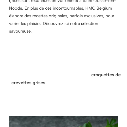
grises sont reconnues en Wallonie et à Saint-Josse-ten-
Noode. En plus de ces incontournables, HMC Belgium
élabore des recettes originales, parfois exclusives, pour
varier les plaisirs. Découvrez ici notre sélection
savoureuse.
Astuce pour accompagner
nos croquettes :
Nos croquettes de crustacés comme les
croquettes de
crevettes grises
se marient parfaitement avec une
salade croquante, un trait de citron ou une sauce tartare.
Idéales en entrée ou à l’apéritif.