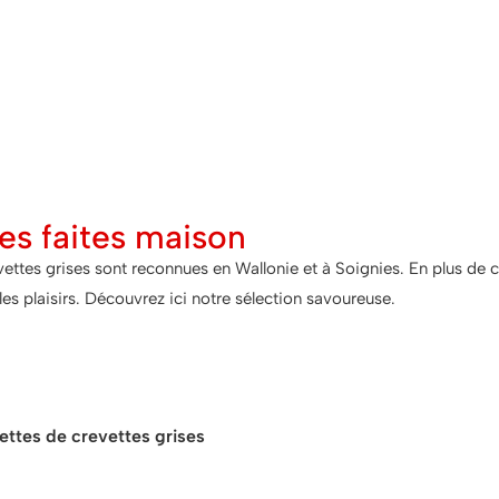
es faites maison
vettes grises sont reconnues en Wallonie et à Soignies. En plus d
 les plaisirs. Découvrez ici notre sélection savoureuse.
ce pour accompagner nos croquet
ettes de crevettes grises
se marient parfaitement avec une sa
tartare. Idéales en entrée ou à l’apéritif.