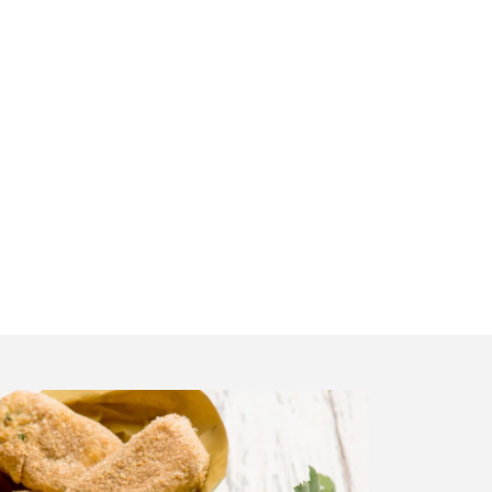
tes :
 figues. Parfait pour un apéro ou une entrée.