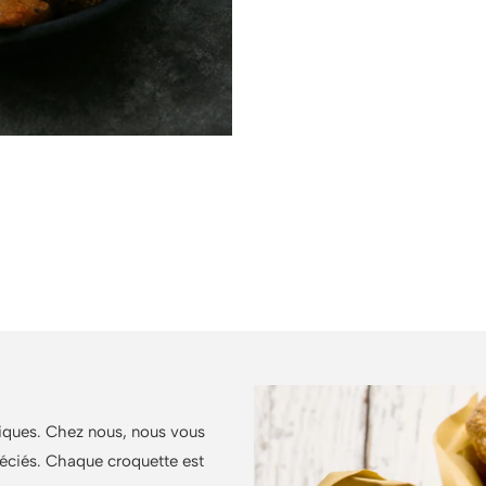
ce pour accompagner nos croquet
lade de roquette, un chutney léger ou un peu de confiture de
siques. Chez nous, nous vous
éciés. Chaque croquette est