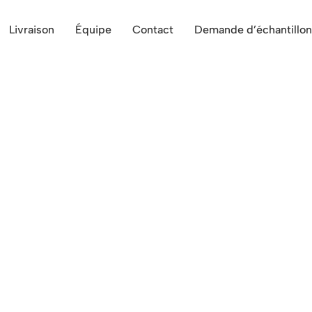
Livraison
Équipe
Contact
Demande d’échantillon
de fromage, crevettes, volaille 
cialités