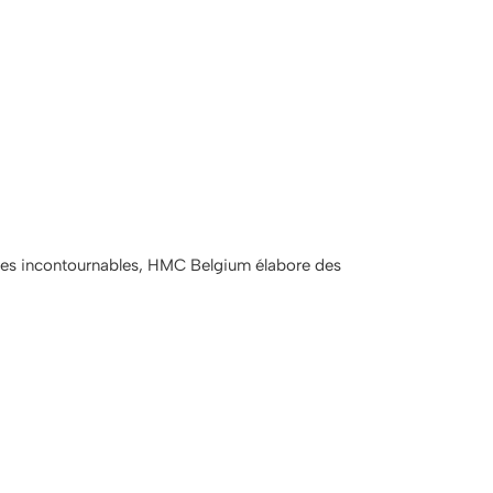
e ces incontournables, HMC Belgium élabore des
tes :
lade croquante, un trait de citron ou une sauce