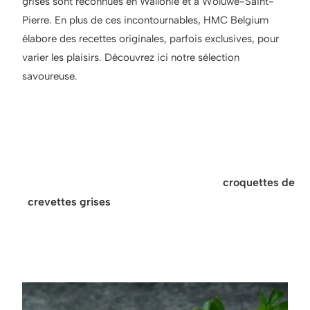
grises sont reconnues en Wallonie et à Woluwe-Saint-
Pierre. En plus de ces incontournables, HMC Belgium
élabore des recettes originales, parfois exclusives, pour
varier les plaisirs. Découvrez ici notre sélection
savoureuse.
Astuce pour accompagner
nos croquettes :
Nos croquettes de crustacés comme les
croquettes de
crevettes grises
se marient parfaitement avec une
salade croquante, un trait de citron ou une sauce tartare.
Idéales en entrée ou à l’apéritif.